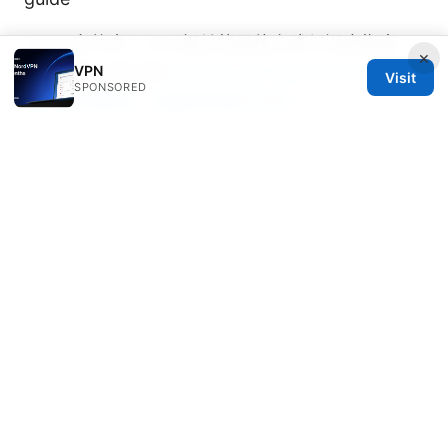
Temp文件夹：VPN相关的最佳实践与深度指南，
×
提升隐私与安全性
VPN
Antlink vpn download: 全面指
Visit
SPONSORED
南与实用教程，含最新数据与对比
Does nordvpn app have an ad blocker yes
heres how to use it
Clio Jaffrey
Clio writes about privacy law and ad-
blocking.
Clio Jaffrey has been writing about consumer
technology since 2018, with bylines covering
privacy law, ad-blocking, and streaming geo-