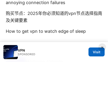
annoying connection failures
购买节点：2025年你必须知道的vpn节点选择指南
及关键要素
How to get vpn to watch edge of sleep
×
VPN
Visit
SPONSORED
Marlowe Crispin
Marlowe writes about mobile privacy and
P2P networking.
Marlowe Crispin has been writing about consumer
technology since 2018, with bylines covering mobile
privacy, P2P networking, and censorship
circumvention. Approaches each review by setting