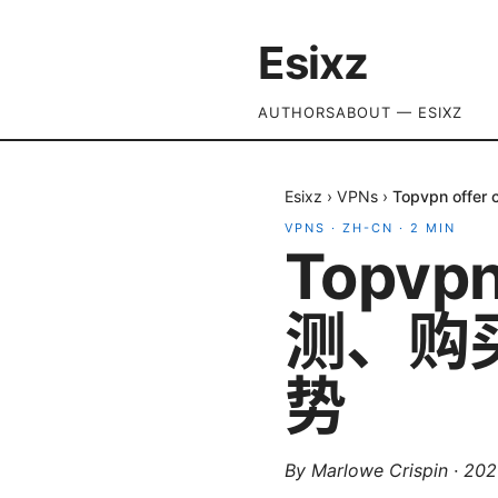
Esixz
AUTHORS
ABOUT — ESIXZ
Esixz
›
VPNs
›
Topvpn o
VPNS
·
ZH-CN
·
2
MIN
Topvp
测、购
势
By
Marlowe Crispin
·
20