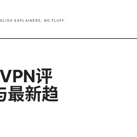
GLISH EXPLAINERS, NO FLUFF.
面VPN评
与最新趋