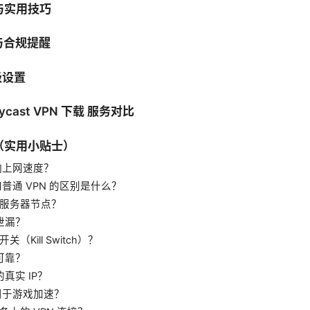
与实用技巧
与合规提醒
级设置
ycast VPN 下载 服务对比
总（实用小贴士）
响上网速度？
N 和普通 VPN 的区别是什么？
服务器节点？
 泄漏？
（Kill Switch）？
否可靠？
的真实 IP？
以用于游戏加速？