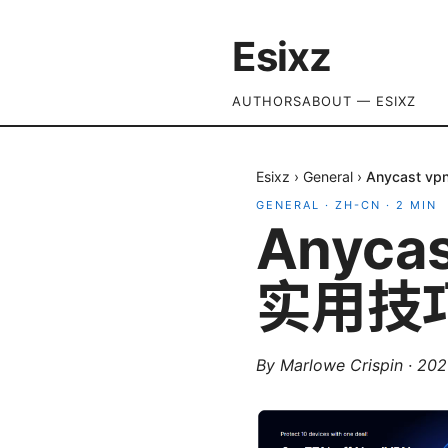
Esixz
AUTHORS
ABOUT — ESIXZ
Esixz
›
General
›
Anycast
GENERAL
·
ZH-CN
·
2
MIN
Anyc
实用技
By
Marlowe Crispin
·
20