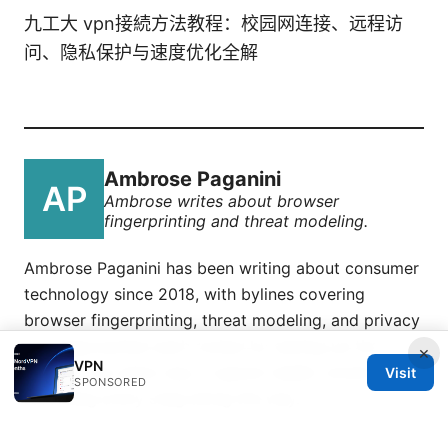
九工大 vpn接続方法教程：校园网连接、远程访
问、隐私保护与速度优化全解
Ambrose Paganini
Ambrose writes about browser
fingerprinting and threat modeling.
Ambrose Paganini has been writing about consumer
technology since 2018, with bylines covering
browser fingerprinting, threat modeling, and privacy
law. Approaches each review by setting up the
×
VPN
product the same way a typical reader would and
Visit
SPONSORED
recording every snag along the way.