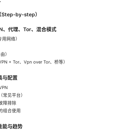
tep-by-step）
PN、代理、Tor、混合模式
拟专用网络）
葱路由）
N + Tor、Vpn over Tor、桥等）
装与配置
VPN
装（常见平台）
与故障排除
具的组合使用
：性能与趋势