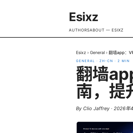
Esixz
AUTHORS
ABOUT — ESIXZ
Esixz
›
General
›
翻墙app：
GENERAL
·
ZH-CN
·
2
MIN
翻墙a
南，提
By
Clio Jaffrey
·
2026年