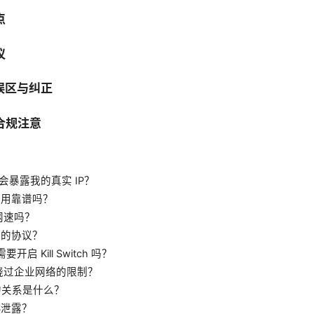
点
议
见误区与纠正
合规注意
）
会不会暴露我的真实 IP？
应用靠谱吗？
慢网速吗？
适的协议？
需要开启 Kill Switch 吗？
否能绕过企业网络的限制？
PN 的关系是什么？
S泄露？