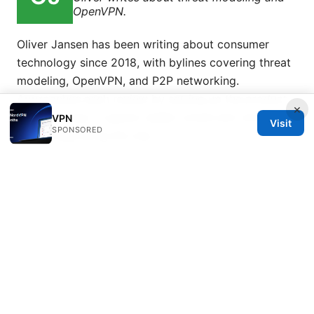
OpenVPN.
Oliver Jansen has been writing about consumer
technology since 2018, with bylines covering threat
modeling, OpenVPN, and P2P networking.
Approaches each review by setting up the product
×
the same way a typical reader would and recording
VPN
Visit
SPONSORED
every snag along the way.
© 2026 Esixz. All rights reserved.
Esixz LLC
Unter den Linden 21
Berlin, Berlin, 10115
DE
press@esixz.com