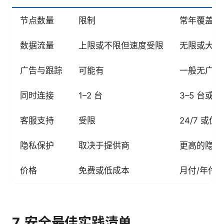
节点数量
限制
常年覆盖更
数据流量
上限或不限但速度受限
无限或大数
广告与跟踪
可能有
一般无广告
同时连接
1–2 台
3–5 台或
客服支持
受限
24/7 或优
隐私保护
取决于提供商
更高的隐私
价格
免费或低成本
月付/年付
7. 安全最佳实践清单