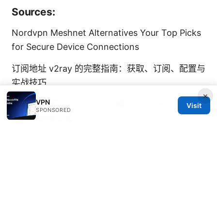
Sources:
Nordvpn Meshnet Alternatives Your Top Picks
for Secure Device Connections
订阅地址 v2ray 的完整指南：获取、订阅、配置与
实战技巧
×
VPN
Vpn ios推荐在iOS设备上的最佳VPN指南：隐私、
Visit
SPONSORED
速度与解锁并重
国内好用的vpn：全面对比、选择与使用指南，提
升隐私与自由
翻墙怎么翻：全网最全实操指南与
工具评测（VPN、代理、浏览器等）
翻墙后如何流畅上网？必看的科学上网入门指南与
vp