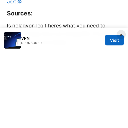
决方案
Sources:
Is nolagvpn legit heres what you need to
know: A Deep Dive Into NolagVPN, Privacy,
×
VPN
Visit
Performance, and Safety
SPONSORED
Nordvpn 사용법 초보자부터 전문가까지 완벽 가이
드 2026년 최신
机场订阅：全面指南、最新趋势与实用技巧
（VPNs 专题）
Forticlient vpnが頻繁に切れる？原因と今すぐ試
せる解決策 FortiClient vpnの頻繁な切断を解消
する実践ガイド
七星 云 vpn 全面的使用指南与评测：速度、隐