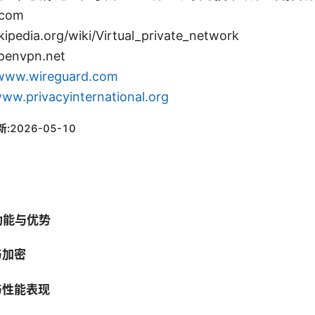
.com
dia.org/wiki/Virtual_private_network
envpn.net
www.wireguard.com
ww.privacyinternational.org
新:
2026-05-10
功能与优势
与加密
与性能表现