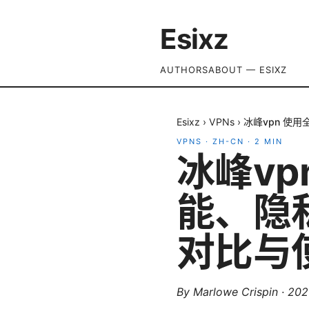
Esixz
AUTHORS
ABOUT — ESIXZ
Esixz
›
VPNs
›
冰峰vpn 使
VPNS
·
ZH-CN
·
2
MIN
冰峰v
能、隐
对比与
By
Marlowe Crispin
·
20