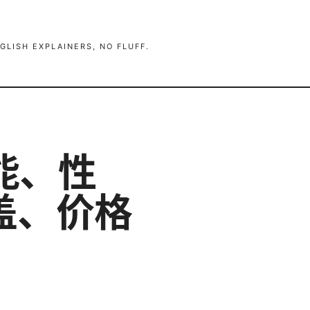
GLISH EXPLAINERS, NO FLUFF.
能、性
盖、价格