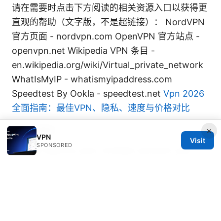
请在需要时点击下方阅读的相关资源入口以获得更
直观的帮助（文字版，不是超链接）： NordVPN
官方页面 - nordvpn.com OpenVPN 官方站点 -
openvpn.net Wikipedia VPN 条目 -
en.wikipedia.org/wiki/Virtual_private_network
WhatIsMyIP - whatismyipaddress.com
Speedtest By Ookla - speedtest.net
Vpn 2026
全面指南：最佳VPN、隐私、速度与价格对比
Sources:
×
VPN
Visit
SPONSORED
How to log into your nordvpn account your
step by step guide
Como comprar una suscripcion a nordvpn en
colombia planes precios y guia completa 2026