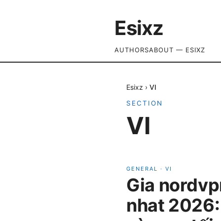
Esixz
AUTHORS
ABOUT — ESIXZ
Esixz
›
VI
SECTION
VI
GENERAL
·
VI
Gia nordvp
nhat 2026: