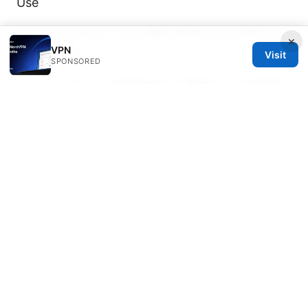
Use
Nba门票多少钱？2026最新美国职业篮球赛现场
×
VPN
观赛全攻略
Visit
SPONSORED
Vpn Free Trial：完整指南与实用建议，含最新数
据与对比
Oliver Jansen
Oliver writes about threat modeling and
OpenVPN.
Oliver Jansen has been writing about consumer
technology since 2018, with bylines covering threat
modeling, OpenVPN, and P2P networking.
Approaches each review by setting up the product