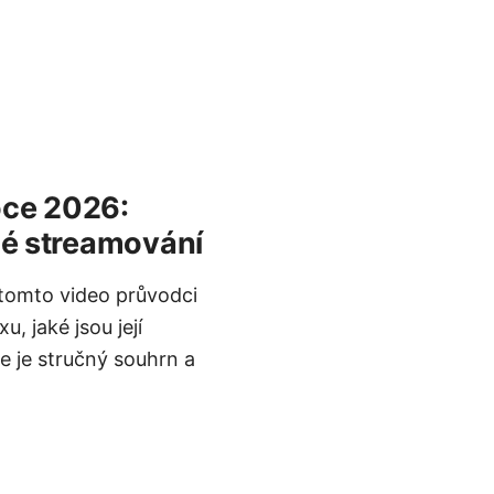
roce 2026:
čné streamování
V tomto video průvodci
, jaké jsou její
de je stručný souhrn a