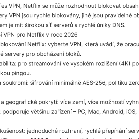
 přes VPN, Netflix se může rozhodnout blokovat obsa
ery VPN jsou rychle blokovány, jiné jsou pravidelně 
čem je mít širokou síť serverů a rychlé úniky DNS.
ší VPN pro Netflix v roce 2026
blokování Netflix: vyberte VPN, která uvádí, že pracu
vé servery pro obcházení bloků.
abilita: pro streamování ve vysokém rozlišení (4K) pot
zkou pingou.
soukromí: šifrování minimálně AES-256, politiku zero
 a geografické pokrytí: více zemí, více možností vyh
: podporuje většinu zařízení – PC, Mac, Android, iOS,
kušenost: jednoduché rozhraní, rychlé přepínání serv