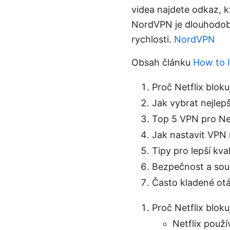
videa najdete odkaz, 
NordVPN je dlouhodobě 
rychlosti.
NordVPN
Obsah článku
How to I
Proč Netflix blok
Jak vybrat nejlep
Top 5 VPN pro Net
Jak nastavit VPN 
Tipy pro lepší kval
Bezpečnost a souk
Často kladené ot
Proč Netflix blok
Netflix použí