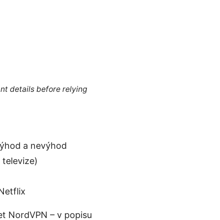
nt details before relying
 výhod a nevýhod
televize)
etflix
šet NordVPN – v popisu