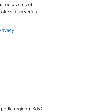
xt odkazu níže).
oké síti serverů a
Privacy
 podle regionu. Když