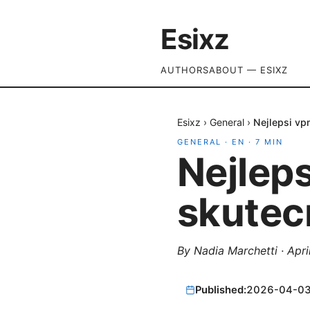
Esixz
AUTHORS
ABOUT — ESIXZ
Esixz
›
General
›
Nejlepsi vpn
GENERAL
·
EN
·
7
MIN
Nejleps
skutec
By
Nadia Marchetti
·
Apri
Published:
2026-04-0