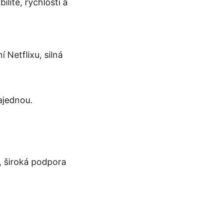
litě, rychlosti a
 Netflixu, silná
najednou.
í, široká podpora