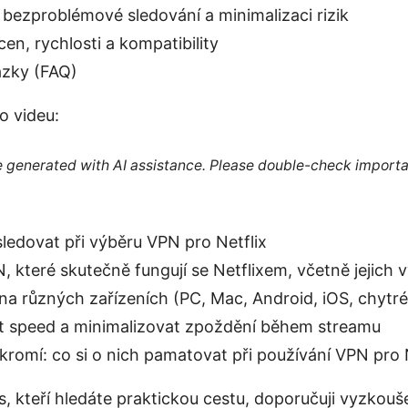
o bezproblémové sledování a minimalizaci rizik
en, rychlosti a kompatibility
ázky (FAQ)
o videu:
re generated with AI assistance. Please double-check importa
sledovat při výběru VPN pro Netflix
N, které skutečně fungují se Netflixem, včetně jejich
na různých zařízeních (PC, Mac, Android, iOS, chytré 
t speed a minimalizovat zpoždění během streamu
romí: co si o nich pamatovat při používání VPN pro N
, kteří hledáte praktickou cestu, doporučuji vyzkou