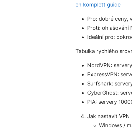
en komplett guide
Pro: dobré ceny, 
Proti: ohlašování 
Ideální pro: pokroč
Tabulka rychlého srovn
NordVPN: servery 5
ExpressVPN: server
Surfshark: server
CyberGhost: server
PIA: servery 10000
Jak nastavit VPN 
Windows / mac