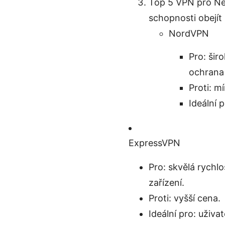
Top 5 VPN pro Netf
schopnosti obejít 
NordVPN
Pro: šir
ochrana
Proti: m
Ideální 
ExpressVPN
Pro: skvělá rychlo
zařízení.
Proti: vyšší cena.
Ideální pro: uživa