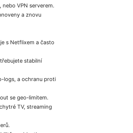
h, nebo VPN serverem.
obnoveny a znovu
je s Netflixem a často
řebujete stabilní
-logs, a ochranu proti
nout se geo-limitem.
 chytré TV, streaming
erů.