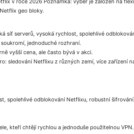
lix v roce 2026 Poznámka: výběr je založen na flexibi
Netflix geo bloky.
oká síť serverů, vysoká rychlost, spolehlivé odblokování
 soukromí, jednoduché rozhraní.
írně vyšší cena, ale často bývá v akci.
pro: sledování Netflixu z různých zemí, více zařízení 
st, spolehlivé odblokování Netflixu, robustní šifrován
tele, kteří chtějí rychlou a jednoduše použitelnou VPN.