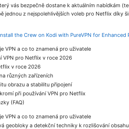
který vás bezpečně dostane k aktuálním nabídkám (te
jednou z nejspolehlivějších voleb pro Netflix díky šir
nstall the Crew on Kodi with PureVPN for Enhanced 
uje VPN a co to znamená pro uživatele
ší VPN pro Netflix v roce 2026
flix v roce 2026
na různých zařízeních
itu obrazu a stabilitu připojení
romí při používání VPN pro Netflix
ázky (FAQ)
uje VPN a co to znamená pro uživatele
vá geobloky a detekční techniky k rozlišování obsahu