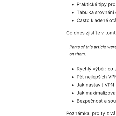
Praktické tipy pr
Tabulka srovnání c
Často kladené ot
Co dnes zjistíte v tomt
Parts of this article we
on them.
Rychlý výběr: co 
Pět nejlepších VP
Jak nastavit VPN 
Jak maximalizova
Bezpečnost a souk
Poznámka: pro ty z vás