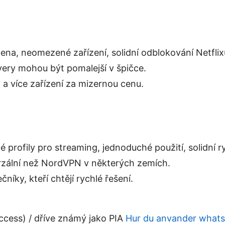
cena, neomezené zařízení, solidní odblokování Netflix
rvery mohou být pomalejší v špičce.
y a více zařízení za mizernou cenu.
é profily pro streaming, jednoduché použití, solidní ry
rzální než NordVPN v některých zemích.
čníky, kteří chtějí rychlé řešení.
Access) / dříve známý jako PIA
Hur du anvander whatsa