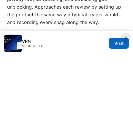
unblocking. Approaches each review by setting up
the product the same way a typical reader would
and recording every snag along the way.
×
VPN
Visit
SPONSORED
© 2026 Esixz. All rights reserved.
Esixz LLC
Unter den Linden 21
Berlin, Berlin, 10115
DE
press@esixz.com
+49 30 7066966
About
Privacy Policy
Terms of Use