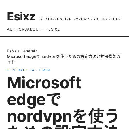
Esixz
PLAIN-ENGLISH EXPLAINERS, NO FLUFF.
AUTHORS
ABOUT — ESIXZ
Esixz
›
General
›
Microsoft edgeでnordvpnを使うための設定方法と拡張機能ガ
イド
GENERAL
·
JA
·
1
MIN
Microsoft
edgeで
nordvpnを使う