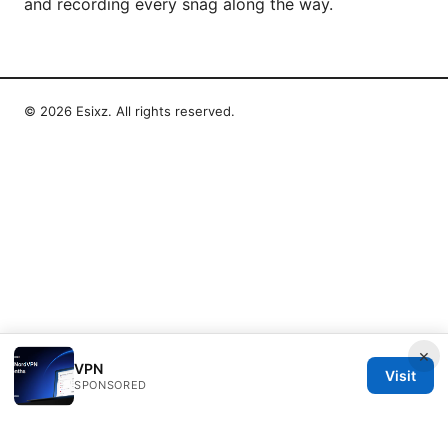
and recording every snag along the way.
© 2026 Esixz. All rights reserved.
×
VPN
Visit
SPONSORED