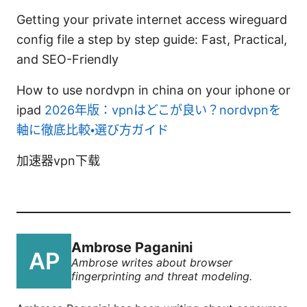
Getting your private internet access wireguard
config file a step by step guide: Fast, Practical,
and SEO-Friendly
How to use nordvpn in china on your iphone or
ipad
2026年版：vpnはどこが良い？nordvpnを
軸に徹底比較・選び方ガイド
加速器vpn下载
Ambrose Paganini
Ambrose writes about browser
fingerprinting and threat modeling.