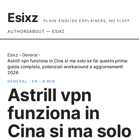
Esixz
PLAIN-ENGLISH EXPLAINERS, NO FLUFF.
AUTHORS
ABOUT — ESIXZ
Esixz
›
General
›
Astrill vpn funziona in Cina si ma solo se fai questo prima:
guida completa, potenziali workaround e aggiornamenti
2026
GENERAL
·
EN
·
8
MIN
Astrill vpn
funziona in
Cina si ma solo