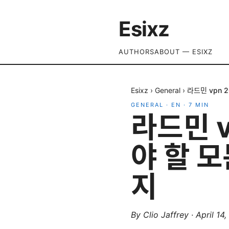
Esixz
AUTHORS
ABOUT — ESIXZ
Esixz
›
General
›
라드민 vpn 
GENERAL
·
EN
·
7
MIN
라드민 v
야 할 
지
By
Clio Jaffrey
·
April 14