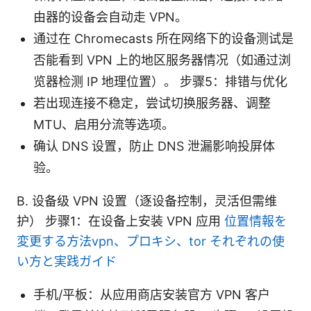
由器的设备会自动走 VPN。
通过在 Chromecasts 所在网络下的设备测试是
否能看到 VPN 上的地区服务器情况（如通过浏
览器检测 IP 地理位置）。 步骤5：排错与优化
若出现连接不稳定，尝试切换服务器、调整
MTU、启用分流等选项。
确认 DNS 设置，防止 DNS 泄漏影响投屏体
验。
B. 设备级 VPN 设置（逐设备控制，灵活但需维
护） 步骤1：在设备上安装 VPN 应用
位置情報を
変更する方法vpn、プロキシ、tor それぞれの使
い方と実践ガイド
手机/平板：从应用商店安装官方 VPN 客户